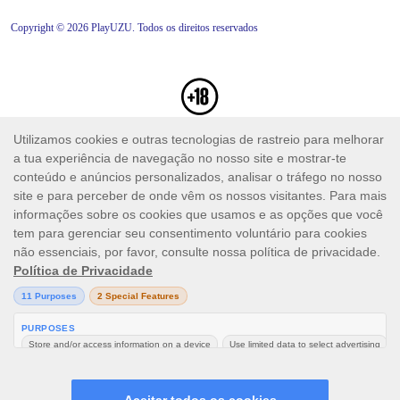
Copyright © 2026 PlayUZU. Todos os direitos reservados
Riscos dos jogos de azar
Jogos de azar podem causar vício. Jogue com responsabilidade. Consulte
os conselhos nas nossas páginas de Jogo Responsável
aqui
playuzu.bet.br opera sob a licença nº Autorização SPA/MF nº 374/2025, emitida em
24/02/2025, concedida pela Secretaria de Prêmios e Apostas do Ministério da Fazenda
(SPA/MF). A PlayUZU é uma marca da Skill On Net Ltda., sociedade limitada inscrita no
CNPJ/MF sob o nº 55.927.219/0001-22, com escritório na Rua Tabapuã, nº 827, 3ª
Andar, Cj. 3 - Sala13, Itaim Bibi, CEP 04533-013, São Paulo/SP (Brasil). Contato
Ouvidoria: 0800 591-9416 e
ouvidoria@playuzu.bet.br
Observe que todas as imagens dos jogos e ícones dos provedores exibidos na página de
logout são apenas para fins ilustrativos. Alguns dos jogos mostrados podem não estar
disponíveis ou não estarem disponíveis na plataforma em que você está logado, para o seu
país ou conta.