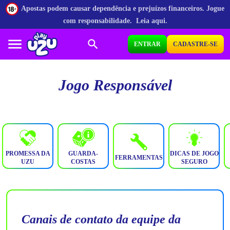
Apostas podem causar dependência e prejuízos financeiros. Jogue
com responsabilidade.
Leia aqui
.
ENTRAR
CADASTRE-SE
Jogo Responsável
PROMESSA DA
GUARDA-
DICAS DE JOGO
FERRAMENTAS
UZU
COSTAS
SEGURO
Canais de contato da equipe da