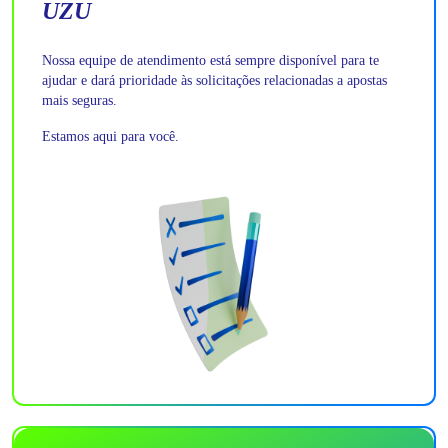
UZU​
Nossa equipe de atendimento está sempre disponível para te
ajudar e dará prioridade às solicitações relacionadas a apostas
mais seguras.​
Estamos aqui para você.