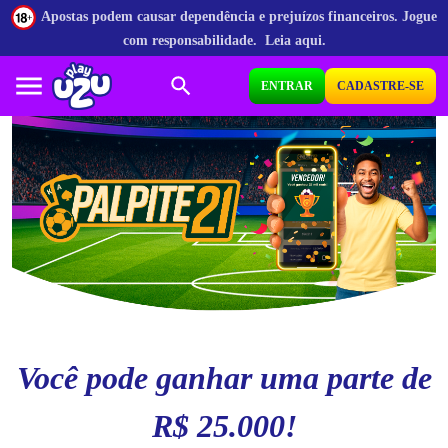
Apostas podem causar dependência e prejuízos financeiros. Jogue
com responsabilidade.
Leia aqui
.
ENTRAR
CADASTRE-SE
Você pode ganhar uma parte de
R$ 25.000!