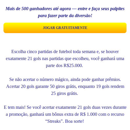
Mais de 500 ganhadores até agora — entre e faça seus palpites
para fazer parte da diversão!
JOGAR GRATUITAMENTE
Escolha cinco partidas de futebol toda semana e, se houver
exatamente 21 gols nas partidas que escolheu, você ganhará uma
parte dos R$25.000.
Se não acertar o número mágico, ainda pode ganhar prêmios.
Acertar 20 gols garante 50 giros grátis, enquanto 19 gols rendem
25 giros grátis.
E tem mais! Se você acertar exatamente 21 gols duas vezes durante
a promoção, ganhará um bônus extra de R$ 1.000 com o recurso
“Streaks”. Boa sorte!