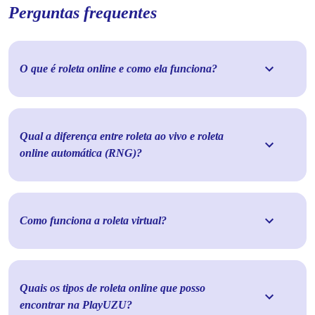
Perguntas frequentes
O que é roleta online e como ela funciona?
Qual a diferença entre roleta ao vivo e roleta
online automática (RNG)?
Como funciona a roleta virtual?
Quais os tipos de roleta online que posso
encontrar na PlayUZU?