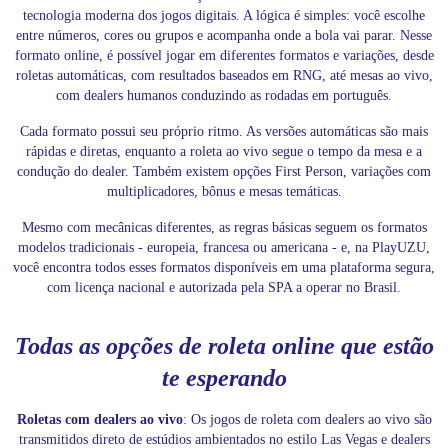
tecnologia moderna dos jogos digitais. A lógica é simples: você escolhe
entre números, cores ou grupos e acompanha onde a bola vai parar. Nesse
formato online, é possível jogar em diferentes formatos e variações, desde
roletas automáticas, com resultados baseados em RNG, até mesas ao vivo,
com dealers humanos conduzindo as rodadas em português.
Cada formato possui seu próprio ritmo. As versões automáticas são mais
rápidas e diretas, enquanto a roleta ao vivo segue o tempo da mesa e a
condução do dealer. Também existem opções First Person, variações com
multiplicadores, bônus e mesas temáticas.
Mesmo com mecânicas diferentes, as regras básicas seguem os formatos
modelos tradicionais - europeia, francesa ou americana - e, na PlayUZU,
você encontra todos esses formatos disponíveis em uma plataforma segura,
com licença nacional e autorizada pela SPA a operar no Brasil.
Todas as opções de roleta online que estão
te esperando
Roletas com dealers ao vivo
: Os jogos de roleta com dealers ao vivo são
transmitidos direto de estúdios ambientados no estilo Las Vegas e dealers