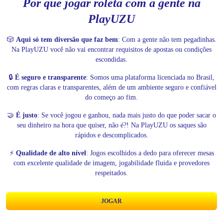
Por que jogar roleta com a gente na
PlayUZU
🎲
Aqui só tem diversão que faz bem
: Com a gente não tem pegadinhas.
Na PlayUZU você não vai encontrar requisitos de apostas ou condições
escondidas.
🔒
É seguro e transparente
: Somos uma plataforma licenciada no Brasil,
com regras claras e transparentes, além de um ambiente seguro e confiável
do começo ao fim.
🤝
É justo
: Se você jogou e ganhou, nada mais justo do que poder sacar o
seu dinheiro na hora que quiser, não é?! Na PlayUZU os saques são
rápidos e descomplicados.
⚡
Qualidade de alto nível
: Jogos escolhidos a dedo para oferecer mesas
com excelente qualidade de imagem, jogabilidade fluida e provedores
respeitados.
JOGAR