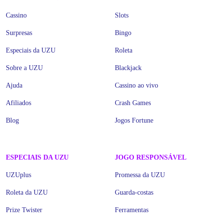
Cassino
Slots
Surpresas
Bingo
Especiais da UZU
Roleta
Sobre a UZU
Blackjack
Ajuda
Cassino ao vivo
Afiliados
Crash Games
Blog
Jogos Fortune
ESPECIAIS DA UZU
JOGO RESPONSÁVEL
UZUplus
Promessa da UZU
Roleta da UZU
Guarda-costas
Prize Twister
Ferramentas