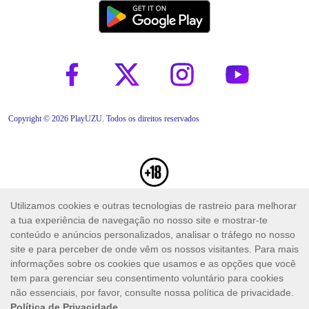
Copyright © 2026 PlayUZU. Todos os direitos reservados
Riscos dos jogos de azar
Jogos de azar podem causar vício. Jogue com responsabilidade. Consulte
os conselhos nas nossas páginas de Jogo Responsável
aqui
playuzu.bet.br opera sob a licença nº Autorização SPA/MF nº 374/2025, emitida em
24/02/2025, concedida pela Secretaria de Prêmios e Apostas do Ministério da Fazenda
(SPA/MF). A PlayUZU é uma marca da Skill On Net Ltda., sociedade limitada inscrita no
CNPJ/MF sob o nº 55.927.219/0001-22, com escritório na Rua Tabapuã, nº 827, 3ª