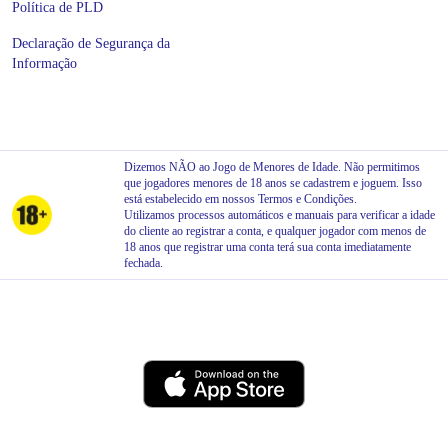
Política de PLD
Declaração de Segurança da
Informação
Dizemos NÃO ao Jogo de Menores de Idade. Não permitimos
que jogadores menores de 18 anos se cadastrem e joguem. Isso
está estabelecido em nossos Termos e Condições.
Utilizamos processos automáticos e manuais para verificar a idade
do cliente ao registrar a conta, e qualquer jogador com menos de
18 anos que registrar uma conta terá sua conta imediatamente
fechada.