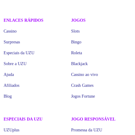
ENLACES RÁPIDOS
JOGOS
Cassino
Slots
Surpresas
Bingo
Especiais da UZU
Roleta
Sobre a UZU
Blackjack
Ajuda
Cassino ao vivo
Afiliados
Crash Games
Blog
Jogos Fortune
ESPECIAIS DA UZU
JOGO RESPONSÁVEL
UZUplus
Promessa da UZU